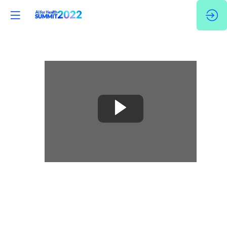
🇫🇷
Comment
mobiliser
l'écosystème
pour
favoriser