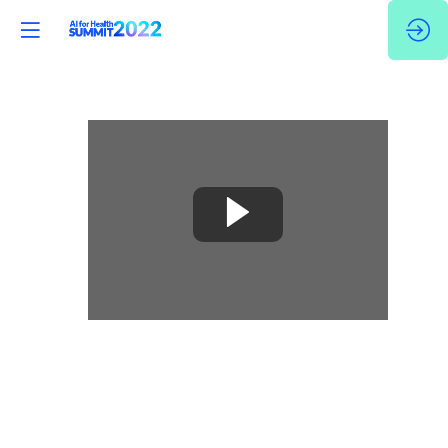
🇫🇷
Data
Challenge
2022
:
accélérer